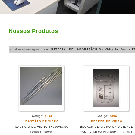
Nossos Produtos
Você está navegando em:
MATERIAL DE LABORATÃ?RIO
-
Vidraria
. Temos
1
Código:
#303
Código:
#304
BASTÃ?O DE VIDRO
BECKER DE VIDRO
BASTÃ?O DE VIDRO 5X300/6X300
BECKER DE VIDRO CAPACIDADE
8X300 E 10X300
15ML/25ML/50ML/100ML E 400ML