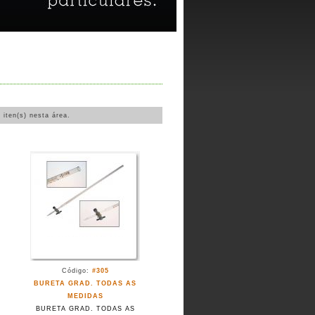
5
iten(s) nesta área.
Código:
#305
BURETA GRAD. TODAS AS
MEDIDAS
BURETA GRAD. TODAS AS